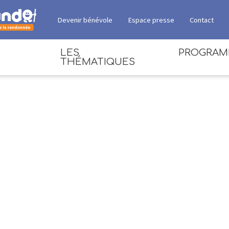
Devenir bénévole
Espace presse
Contact
LES
PROGRA
THÉMATIQUES
RANDONNÉES
ACTIVITÉS DE PLEINE
NATURE
ANIMATIONS
ESPACE CULTUREL
DÉBATS
SANTÉ / BIEN-ÊTRE
ECOVILLAGE EXPOSANTS