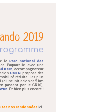
rando 2019
programme
ec le
Parc national des
de l'aquarelle avec une
nd Kern
, accompagnateur
iation
UMEN
propose des
mobilité réduite. Les plus
l (d'une initiation de 5 km
en passant par le GR10),
Azun
. Et bien plus encore !
utes nos randonnées
ici :