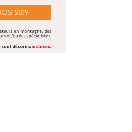
OS 2019
ateurs en montagne, des
rs et/ou des spécialistes.
ne sont désormais
closes
.
es randonnée(s) de votre
x,
sur place uniquement
.
i et RDV sur Eldorando !