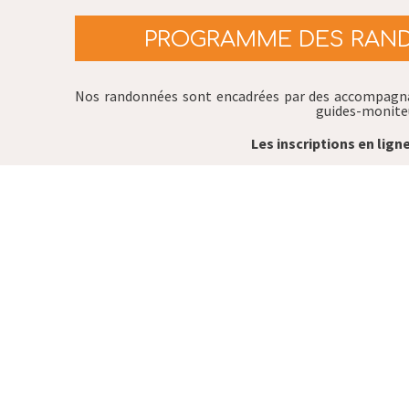
PROGRAMME DES RAND
Nos randonnées sont encadrées par des accompagn
guides-moniteu
Les inscriptions en lig
Désormais, vous pourrez
vous inscrire
sur la ou l
choi
Merc