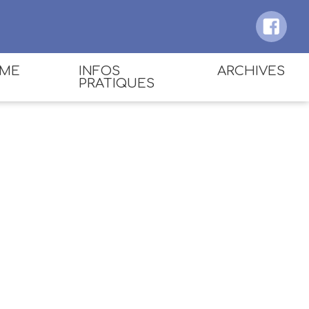
MME
INFOS
ARCHIVES
PRATIQUES
2021
ACCÈS ET PLAN DU
FESTIVAL
2019
RÉSERVER
SE RESTAURER
SE LOGER
COVOITURER
CONTACT