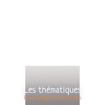
Les thématiques
Ecovillage Exposants