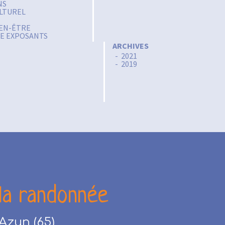
NS
LTUREL
IEN-ÊTRE
GE EXPOSANTS
ARCHIVES
2021
2019
la randonnée
Azun (65)