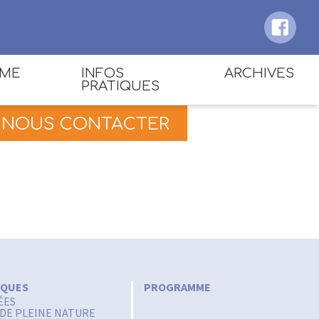
MME
INFOS
ARCHIVES
PRATIQUES
2021
ACCÈS ET PLAN DU
NOUS CONTACTER
FESTIVAL
2019
RÉSERVER
SE RESTAURER
SE LOGER
COVOITURER
CONTACT
IQUES
PROGRAMME
ÉES
 DE PLEINE NATURE