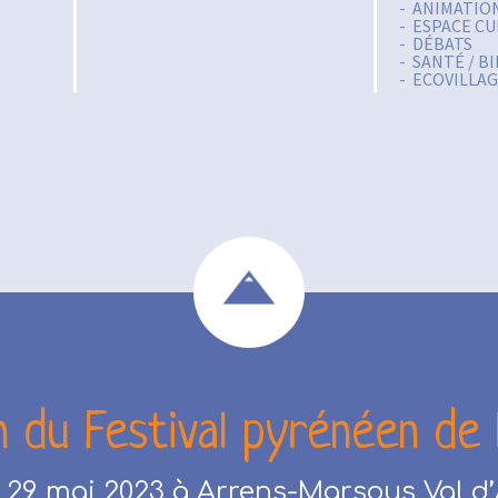
ANIMATIO
ESPACE CU
DÉBATS
SANTÉ / B
ECOVILLA
n du Festival pyrénéen de 
 29 mai 2023 à Arrens-Marsous Val d’