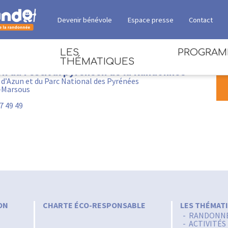
Devenir bénévole
Espace presse
Contact
LES
PROGRA
THÉMATIQUES
on du Festival pyrénéen de la Randonnée
 d’Azun et du Parc National des Pyrénées
RANDONNÉES
-Marsous
97 49 49
ACTIVITÉS DE PLEINE
NATURE
ANIMATIONS
ESPACE CULTUREL
DÉBATS
SANTÉ / BIEN-ÊTRE
ON
CHARTE ÉCO-RESPONSABLE
LES THÉMAT
RANDONN
ECOVILLAGE EXPOSANTS
ACTIVITÉS